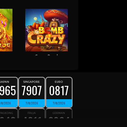
og
Crazy Bomb
JAPAN
SINGAPORE
EURO
965
7907
0817
/8/2026
7/8/2026
7/8/2026
ONGKONG
ITALIA
GERMAN
943
4611
2804
nk
Good Luck - Casino
Fortunate