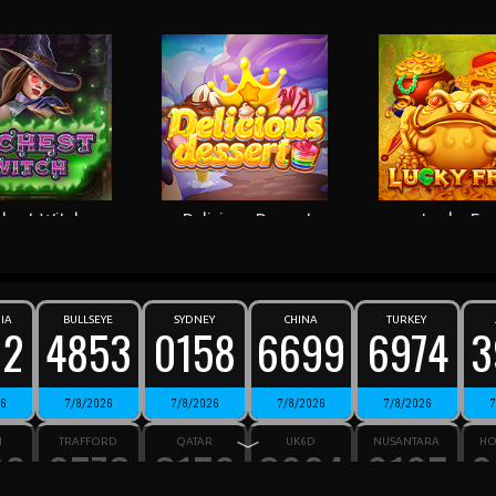
chest Witch
Delicious Dessert
Lucky Fr
IA
BULLSEYE
SYDNEY
CHINA
TURKEY
72
4853
0158
6699
6974
3
26
7/8/2026
7/8/2026
7/8/2026
7/8/2026
7
N
TRAFFORD
QATAR
UK6D
NUSANTARA
H
38
0573
3158
3924
9195
9
nting Time
Akira
Steam Pu