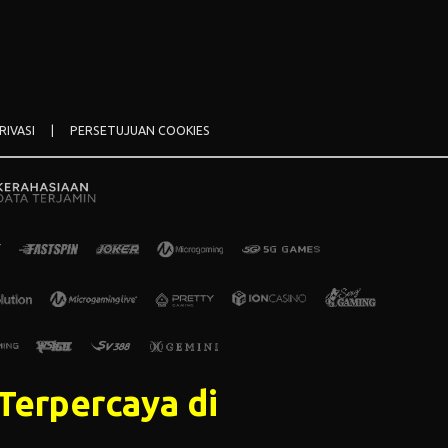
RIVASI
|
PERSETUJUAN COOKIES
ckpot
Western Zombie
ty
Chinese Express
erpercaya di