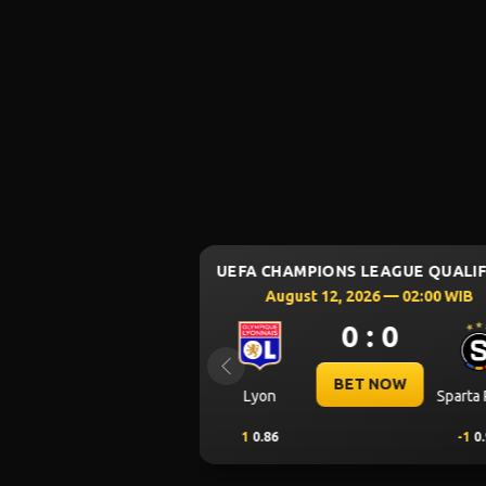
7/8/2026
7/8/2026
7/8/20
FRENCH
TOTO WU
2591
69
8/8/2026
8/8/20
Wild West
Sobe
UEFA CHAMPIONS LEAGUE QUALIF
August 11, 2026 — 22:59 WIB
0 : 0
Previous
BET NOW
Union 
Bodo Glimt
Gill
0.75
0.82
-0.75
Crazy Gold
M