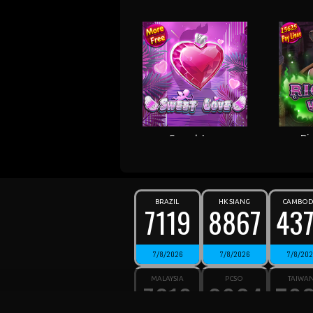
Sweet Love
Ri
BRAZIL
HK SIANG
CAMBOD
7119
8867
43
7/8/2026
7/8/2026
7/8/20
MALAYSIA
PCSO
TAIWA
7218
6964
58
Mysterious Pyramid
Hu