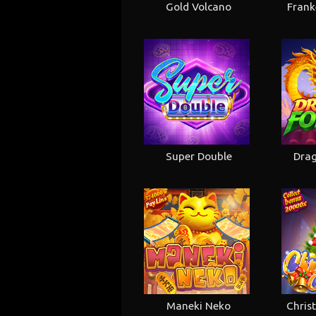
Gold Volcano
Frank
Super Double
Drag
Maneki Neko
Chris