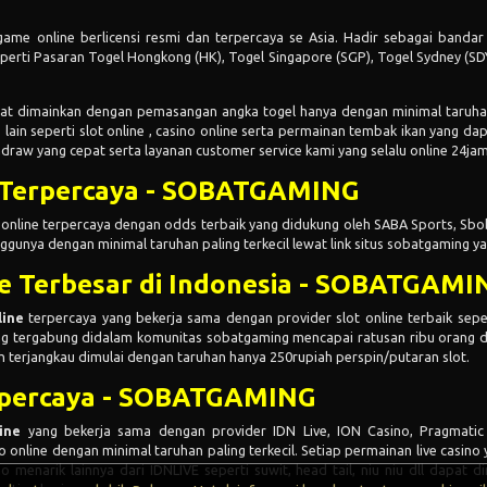
me online berlicensi resmi dan terpercaya se Asia. Hadir sebagai banda
erti Pasaran Togel Hongkong (HK), Togel Singapore (SGP), Togel Sydney (SDY)
apat dimainkan dengan pemasangan angka togel hanya dengan minimal taruhan 
lain seperti slot online , casino online serta permainan tembak ikan yang da
draw yang cepat serta layanan customer service kami yang selalu online 24ja
n of Afrodita
Caucasian Wolf
Snow Gian
e Terpercaya - SOBATGAMING
a
online terpercaya dengan odds terbaik yang didukung oleh SABA Sports, Sb
ggunya dengan minimal taruhan paling terkecil lewat link situs sobatgaming yan
ne Terbesar di Indonesia - SOBATGAMI
line
terpercaya yang bekerja sama dengan provider slot online terbaik sepe
tergabung didalam komunitas sobatgaming mencapai ratusan ribu orang di 
h terjangkau dimulai dengan taruhan hanya 250rupiah perspin/putaran slot.
erpercaya - SOBATGAMING
razil Farm
Troyan Gems
Anubis Obe
ine
yang bekerja sama dengan provider IDN Live, ION Casino, Pragmatic
nline dengan minimal taruhan paling terkecil. Setiap permainan live casino 
no menarik lainnya dari IDNLIVE seperti suwit, head tail, niu niu dll dapa