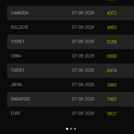
CAMBODIA
07-08-2026
4372
BULLSEYE
07-08-2026
4853
SYDNEY
07-08-2026
0158
CHINA
07-08-2026
6699
TURKEY
07-08-2026
6974
JAPAN
07-08-2026
3965
SINGAPORE
07-08-2026
7907
EURO
07-08-2026
0817