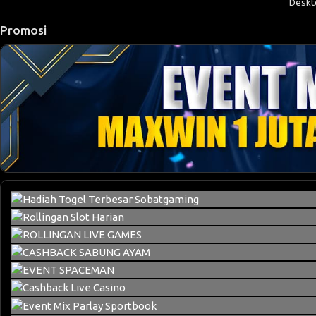
Deskt
Promosi