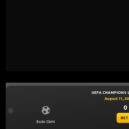
UEFA CHAMPIONS 
August 11, 20
0 
Previous
BET
Kairat Almaty (n)