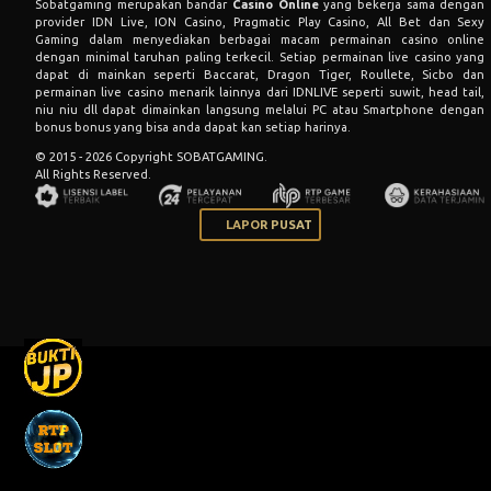
Sobatgaming merupakan bandar
Casino Online
yang bekerja sama dengan
provider IDN Live, ION Casino, Pragmatic Play Casino, All Bet dan Sexy
Gaming dalam menyediakan berbagai macam permainan casino online
dengan minimal taruhan paling terkecil. Setiap permainan live casino yang
dapat di mainkan seperti Baccarat, Dragon Tiger, Roullete, Sicbo dan
permainan live casino menarik lainnya dari IDNLIVE seperti suwit, head tail,
niu niu dll dapat dimainkan langsung melalui PC atau Smartphone dengan
bonus bonus yang bisa anda dapat kan setiap harinya.
© 2015 - 2026 Copyright SOBATGAMING.
All Rights Reserved.
LAPOR PUSAT