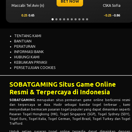
BET NOW
CSKA Sofia
Red Bull Salzburg
-0.25
-0.86
1
0.83
TENTANG KAMI
BANTUAN
PERATURAN
INFORMASI BANK
HUBUNGI KAMI
KEBIJAKAN PRIVASI
PERSETUJUAN COOKIES
SOBATGAMING Situs Game Online
Resmi & Terpercaya di Indonesia
SOBATGAMING
merupakan situs permainan game online berlicensi resmi
dan terpercaya se Asia. Hadir sebagai bandar togel terbesar , kami
menyediakan bermacam pasaran togel populer yang dapat dimainkan seperti
Pasaran Togel Hongkong (HK), Togel Singapore (SGP), Togel Sydney (SDY),
Togel Euro, Togel Italia, Togel German, Togel Brazil, Togel Turkey dan Togel
Trafford.
Untuk setiap pasaran togel online tersedia dapat dimainkan dengan