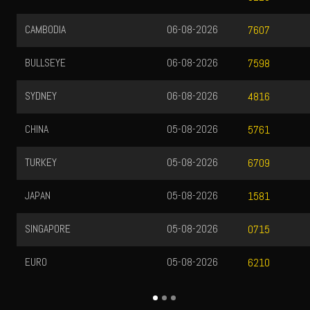
CAMBODIA
06-08-2026
7607
BULLSEYE
06-08-2026
7598
SYDNEY
06-08-2026
4816
CHINA
05-08-2026
5761
TURKEY
05-08-2026
6709
JAPAN
05-08-2026
1581
SINGAPORE
05-08-2026
0715
EURO
05-08-2026
6210