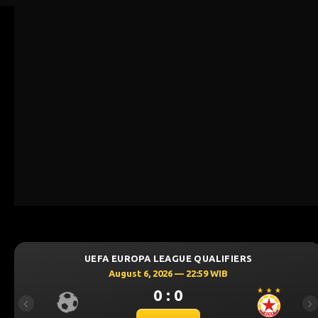
 EUROPA LEAGUE QUALIFIERS
UEFA E
August 6, 2026 — 22:59 WIB
Au
0 : 0
Previous
Ne