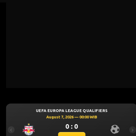
E QUALIFIERS
UEFA EUROPA LEAGUE
 00:00 WIB
August 7, 2026 — 0
1 : 0
Previous
Ne