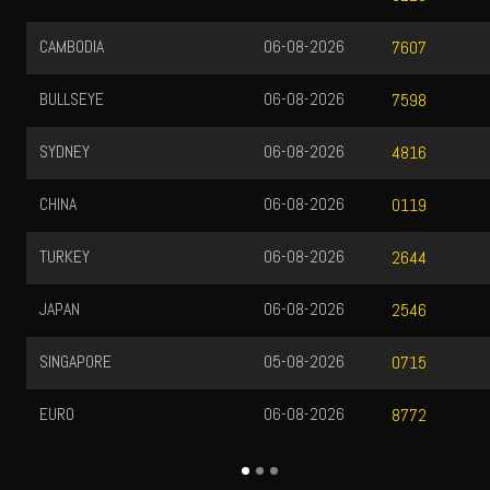
CAMBODIA
06-08-2026
7607
BULLSEYE
06-08-2026
7598
SYDNEY
06-08-2026
4816
CHINA
06-08-2026
0119
TURKEY
06-08-2026
2644
JAPAN
06-08-2026
2546
SINGAPORE
05-08-2026
0715
EURO
06-08-2026
8772