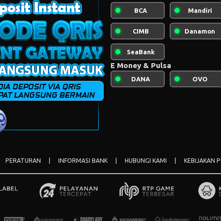
BCA
Mandiri
CIMB
Danamon
SeaBank
E Money & Pulsa
DANA
OVO
PERATURAN
|
INFORMASI BANK
|
HUBUNGI KAMI
|
KEBIJAKAN P