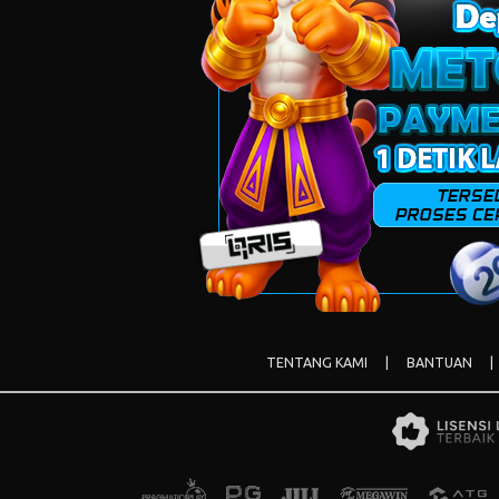
TENTANG KAMI
|
BANTUAN
|