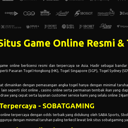
tus Game Online Resmi & T
me online berlicensi resmi dan terpercaya se Asia. Hadir sebagai banda
erti Pasaran Togel Hongkong (HK), Togel Singapore (SGP), Togel Sydney (SDY)
apat dimainkan dengan pemasangan angka togel hanya dengan minimal taruhan 
lain seperti slot online , casino online serta permainan tembak ikan yang da
draw yang cepat serta layanan customer service kami yang selalu online 24ja
e Terpercaya - SOBATGAMING
a
online terpercaya dengan odds terbaik yang didukung oleh SABA Sports, Sb
ggunya dengan minimal taruhan paling terkecil lewat link situs sobatgaming yan