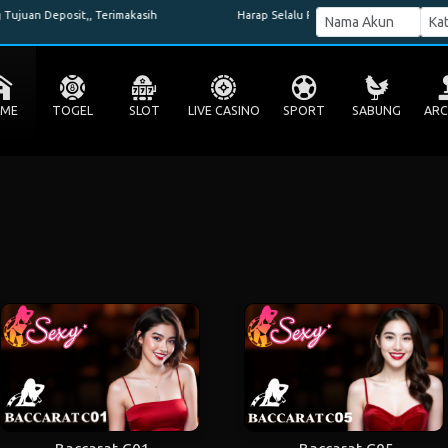
an Deposit,, Terimakasih
Harap Selalu Perhatikan Rekening Tujuan Dep
ME
TOGEL
SLOT
LIVE CASINO
SPORT
SABUNG
ARC