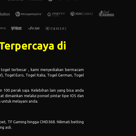
erpercaya di
r togel terbesar , kami menyediakan bermacam
, Togel Euro, Togel Italia, Togel German, Togel
100 perak saja. Kelebihan lain yang bisa anda
pat dimainkan melalui ponsel pintar tipe IOS dan
m untuk melayani anda.
obet, TF Gaming hingga CMD368. Nikmati betting
g asli.