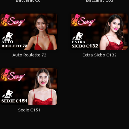
Baccarat C01
Baccarat C05
Auto Roulette 72
Extra Sicbo C132
Sedie C151