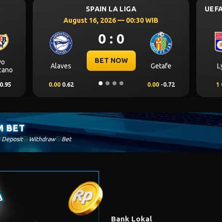
IERS
UEFA CHAMPIONS LEAGUE QUALIFIERS
UEF
August 12, 2026 — 01:15 WIB
0 : 0
BET NOW
Slovan
bahce
Mjallby
Bodo
Bratislava
.87
0.5
0.83
-0.5
0.99
0.7
M BET
Deposit
Withdraw
Bet
Bank Lokal