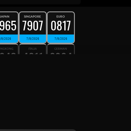
JAPAN
SINGAPORE
EURO
965
7907
0817
/8/2026
7/8/2026
7/8/2026
ONGKONG
ITALIA
GERMAN
943
4611
2804
/8/2026
7/8/2026
8/8/2026
APOOL DAY
BOLAPOOL NIGHT
603
0715
/8/2026
7/8/2026