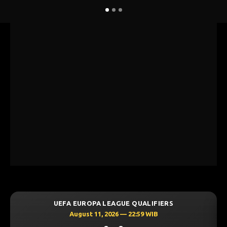
ROPA LEAGUE QUALIFIERS
UEFA CHAMPION
st 11, 2026 — 22:59 WIB
August 11,