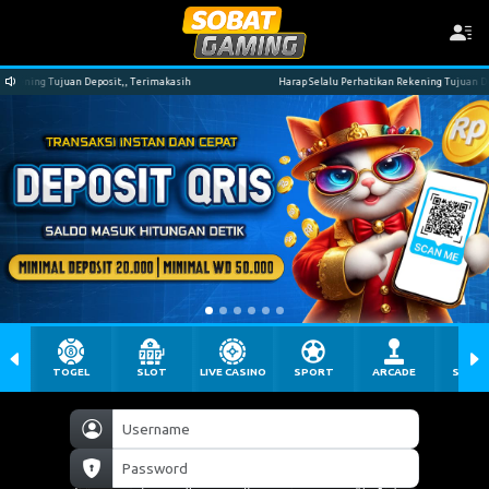
ening Tujuan Deposit,, Terimakasih
Harap Selalu Perhatikan Rekening Tujuan Depos
TOGEL
SLOT
LIVE CASINO
SPORT
ARCADE
SABU