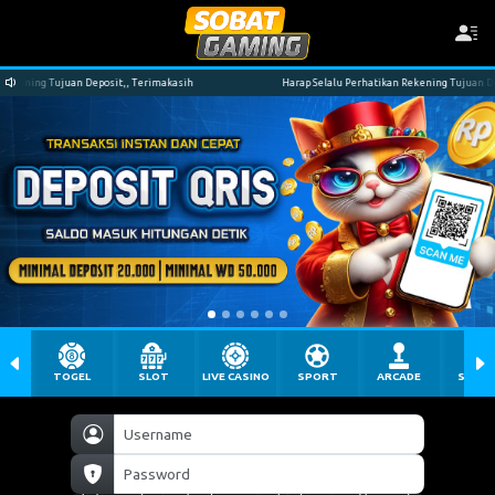
ing Tujuan Deposit,, Terimakasih
Harap Selalu Perhatikan Rekening Tujuan Deposit
TOGEL
SLOT
LIVE CASINO
SPORT
ARCADE
SABU