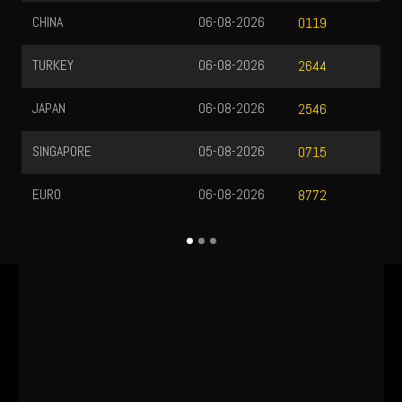
CHINA
06-08-2026
U
0119
TURKEY
06-08-2026
N
2644
JAPAN
06-08-2026
H
2546
SINGAPORE
05-08-2026
I
0715
EURO
06-08-2026
G
8772