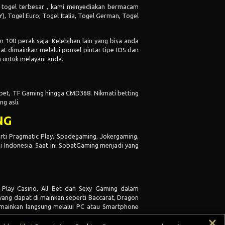
r togel terbesar , kami menyediakan bermacam
, Togel Euro, Togel Italia, Togel German, Togel
100 perak saja. Kelebihan lain yang bisa anda
pat dimainkan melalui ponsel pintar tipe IOS dan
m untuk melayani anda.
une
Legend of Eagle
obet, TF Gaming hingga CMD368. Nikmati betting
g asli.
NG
rti Pragmatic Play, Spadegaming, Jokergaming,
Indonesia. Saat ini SobatGaming menjadi yang
lth
Ganesha Luck
 Play Casino, All Bet dan Sexy Gaming dalam
yang dapat di mainkan seperti Baccarat, Dragon
t dimainkan langsung melalui PC atau Smartphone
×