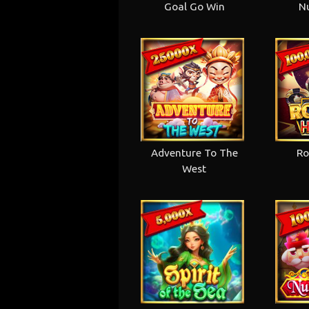
Goal Go Win
Nu
Adventure To The
Ro
West