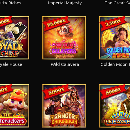
tty Riches
Imperial Majesty
The Great S
yale House
Wild Calavera
Golden Moon 