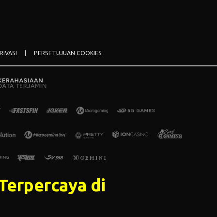
RIVASI
|
PERSETUJUAN COOKIES
uest
Safari Blitz
erpercaya di
gon
Mushroom Bandit