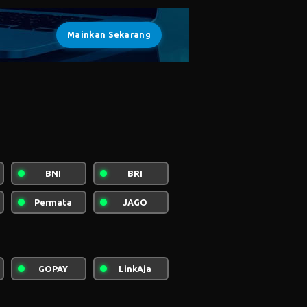
Mainkan Sekarang
ls I
Candy Super Tumble
BNI
BRI
Permata
JAGO
GOPAY
LinkAja
sh
Apollo Ray of Luck