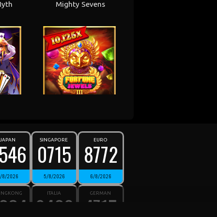
Myth
Mighty Sevens
ys
Fortune Jewels III
JAPAN
SINGAPORE
EURO
546
0715
8772
/8/2026
5/8/2026
6/8/2026
ONGKONG
ITALIA
GERMAN
634
9460
4715
ia
Spin and Win