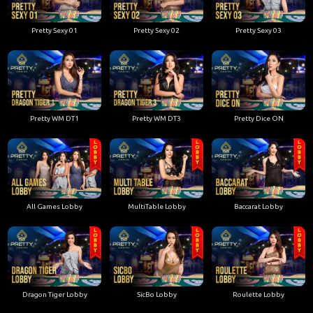
Pretty Sexy 01
Pretty Sexy 02
Pretty Sexy 03
Pretty WM DT1
Pretty WM DT3
Pretty Dice ON
All Games Lobby
MultiTable Lobby
Baccarat Lobby
Dragon Tiger Lobby
SicBo Lobby
Roulette Lobby