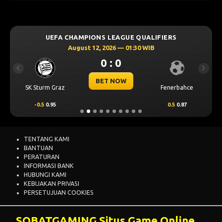
UEFA CHAMPIONS LEAGUE QUALIFIERS
August 12, 2026 — 01:30 WIB
0 : 0
Previous
Next
BET NOW
SK Sturm Graz
Fenerbahce
-0.5
0.95
0.5
0.87
TENTANG KAMI
BANTUAN
PERATURAN
INFORMASI BANK
HUBUNGI KAMI
KEBIJAKAN PRIVASI
PERSETUJUAN COOKIES
SOBATGAMING Situs Game Online