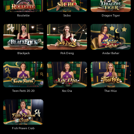
Roulette
Sicbo
Dragon Tiger
Blackjack
Pok Deng
Andar Bahar
Teen Patti 20-20
Xoc Dia
Thai HiLo
Fish Prawn Crab