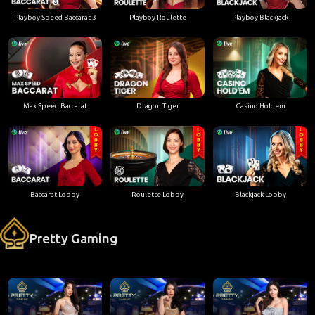
Playboy Speed Baccarat 3
Playboy Roulette
Playboy Blackjack
Max Speed Baccarat
Dragon Tiger
Casino Holdem
Baccarat Lobby
Roulette Lobby
Blackjack Lobby
Pretty Gaming