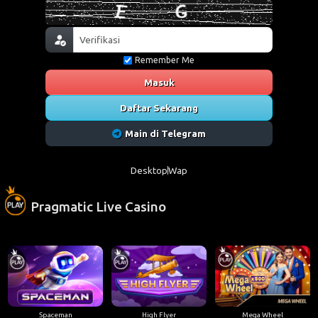
Remember Me
Masuk
Daftar Sekarang
Main di Telegram
Desktop
Wap
Pragmatic Live Casino
Spaceman
High Flyer
Mega Wheel